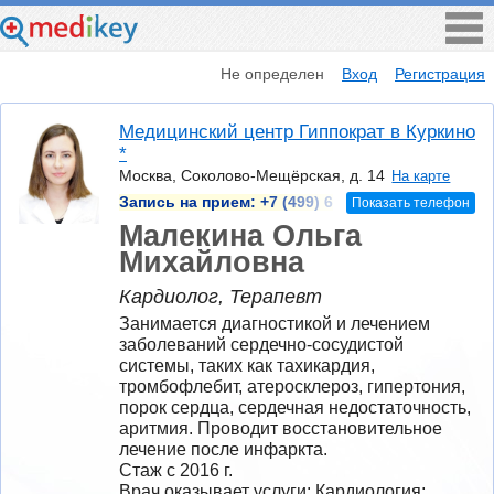
Не определен
Вход
Регистрация
Медицинский центр Гиппократ в Куркино
*
Москва, Соколово-Мещёрская, д. 14
На карте
Запись на прием:
+7 (499) 6
Показать телефон
Малекина Ольга
Михайловна
Кардиолог, Терапевт
Занимается диагностикой и лечением 
заболеваний сердечно-сосудистой 
системы, таких как тахикардия, 
тромбофлебит, атеросклероз, гипертония, 
порок сердца, сердечная недостаточность, 
аритмия. Проводит восстановительное 
лечение после инфаркта.
Стаж с 2016 г.
Врач оказывает услуги: Кардиология; 