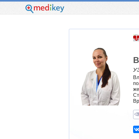
В
У
Вл
по
же
Ст
Вр