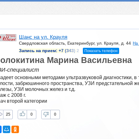
Шанс на ул. Крауля
Свердловская область, Екатеринбург, ул. Крауля, д. 44
На
Запись на прием:
+7 (343) 2
Показать телефон
олокитина Марина Васильевна
ЗИ-специалист
адеет основными методами ультразвуковой диагностики, в
лости, забрюшинного пространства, УЗИ предстательной ж
лезы, УЗИ молочных желез и т.д.
аж с 2008 г.
ач второй категории
25
0
0