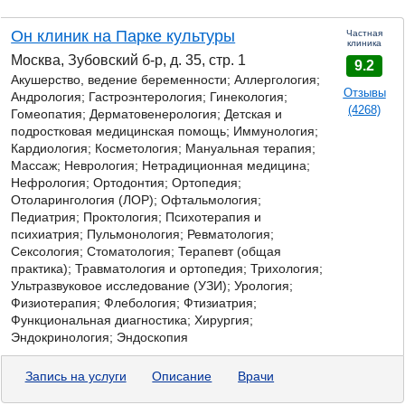
Он клиник на Парке культуры
Частная
клиника
Москва, Зубовский б-р, д. 35, стр. 1
9.2
Акушерство, ведение беременности; Аллергология;
Отзывы
Андрология;
Гастроэнтерология;
Гинекология;
(4268)
Гомеопатия; Дерматовенерология; Детская и
подростковая медицинская помощь; Иммунология;
Кардиология; Косметология; Мануальная терапия;
Массаж; Неврология; Нетрадиционная медицина;
Нефрология; Ортодонтия; Ортопедия;
Отоларингология (ЛОР); Офтальмология;
Педиатрия; Проктология; Психотерапия и
психиатрия; Пульмонология; Ревматология;
Сексология; Стоматология; Терапевт (общая
практика); Травматология и ортопедия; Трихология;
Ультразвуковое исследование (УЗИ); Урология;
Физиотерапия; Флебология; Фтизиатрия;
Функциональная диагностика; Хирургия;
Эндокринология; Эндоскопия
Запись на услуги
Описание
Врачи