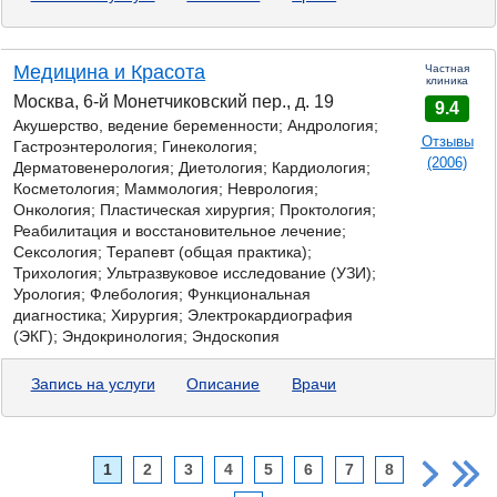
Медицина и Красота
Частная
клиника
Москва, 6-й Монетчиковский пер., д. 19
9.4
Акушерство, ведение беременности; Андрология;
Отзывы
Гастроэнтерология;
Гинекология;
(2006)
Дерматовенерология; Диетология; Кардиология;
Косметология; Маммология; Неврология;
Онкология; Пластическая хирургия; Проктология;
Реабилитация и восстановительное лечение;
Сексология; Терапевт (общая практика);
Трихология; Ультразвуковое исследование (УЗИ);
Урология; Флебология; Функциональная
диагностика; Хирургия; Электрокардиография
(ЭКГ); Эндокринология; Эндоскопия
Запись на услуги
Описание
Врачи
1
2
3
4
5
6
7
8