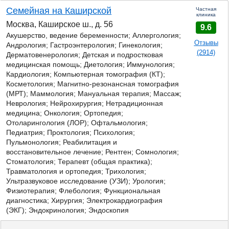
Семейная на Каширской
Частная
клиника
Москва, Каширское ш., д. 56
9.6
Акушерство, ведение беременности; Аллергология;
Отзывы
Андрология;
Гастроэнтерология;
Гинекология;
(2914)
Дерматовенерология; Детская и подростковая
медицинская помощь; Диетология; Иммунология;
Кардиология; Компьютерная томография (КТ);
Косметология; Магнитно-резонансная томография
(МРТ); Маммология; Мануальная терапия; Массаж;
Неврология; Нейрохирургия; Нетрадиционная
медицина; Онкология; Ортопедия;
Отоларингология (ЛОР); Офтальмология;
Педиатрия; Проктология; Психология;
Пульмонология; Реабилитация и
восстановительное лечение; Рентген; Сомнология;
Стоматология; Терапевт (общая практика);
Травматология и ортопедия; Трихология;
Ультразвуковое исследование (УЗИ); Урология;
Физиотерапия; Флебология; Функциональная
диагностика; Хирургия; Электрокардиография
(ЭКГ); Эндокринология; Эндоскопия