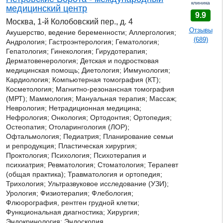
клиника
медицинский центр
9.9
Москва, 1-й Колобовский пер., д. 4
Отзывы
Акушерство, ведение беременности; Аллергология;
(689)
Андрология;
Гастроэнтерология;
Гематология;
Гепатология; Гинекология; Гирудотерапия;
Дерматовенерология; Детская и подростковая
медицинская помощь; Диетология; Иммунология;
Кардиология; Компьютерная томография (КТ);
Косметология; Магнитно-резонансная томография
(МРТ); Маммология; Мануальная терапия; Массаж;
Неврология; Нетрадиционная медицина;
Нефрология; Онкология; Ортодонтия; Ортопедия;
Остеопатия; Отоларингология (ЛОР);
Офтальмология; Педиатрия; Планирование семьи
и репродукция; Пластическая хирургия;
Проктология; Психология; Психотерапия и
психиатрия; Ревматология; Стоматология; Терапевт
(общая практика); Травматология и ортопедия;
Трихология; Ультразвуковое исследование (УЗИ);
Урология; Физиотерапия; Флебология;
Флюорография, рентген грудной клетки;
Функциональная диагностика; Хирургия;
Эндокринология; Эндоскопия