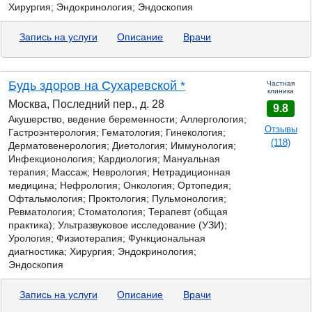
Хирургия; Эндокринология; Эндоскопия
Запись на услуги
Описание
Врачи
Будь здоров на Сухаревской *
Частная
клиника
Москва, Последний пер., д. 28
9.8
Акушерство, ведение беременности; Аллергология;
Отзывы
Гастроэнтерология;
Гематология; Гинекология;
(118)
Дерматовенерология; Диетология; Иммунология;
Инфекционология; Кардиология; Мануальная
терапия; Массаж; Неврология; Нетрадиционная
медицина; Нефрология; Онкология; Ортопедия;
Офтальмология; Проктология; Пульмонология;
Ревматология; Стоматология; Терапевт (общая
практика); Ультразвуковое исследование (УЗИ);
Урология; Физиотерапия; Функциональная
диагностика; Хирургия; Эндокринология;
Эндоскопия
Запись на услуги
Описание
Врачи