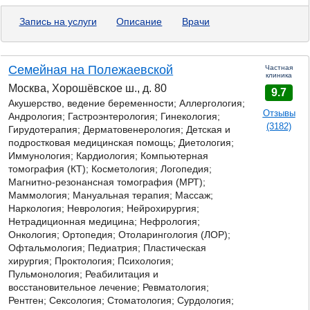
Запись на услуги
Описание
Врачи
Семейная на Полежаевской
Частная
клиника
Москва, Хорошёвское ш., д. 80
9.7
Акушерство, ведение беременности; Аллергология;
Отзывы
Андрология;
Гастроэнтерология;
Гинекология;
(3182)
Гирудотерапия; Дерматовенерология; Детская и
подростковая медицинская помощь; Диетология;
Иммунология; Кардиология; Компьютерная
томография (КТ); Косметология; Логопедия;
Магнитно-резонансная томография (МРТ);
Маммология; Мануальная терапия; Массаж;
Наркология; Неврология; Нейрохирургия;
Нетрадиционная медицина; Нефрология;
Онкология; Ортопедия; Отоларингология (ЛОР);
Офтальмология; Педиатрия; Пластическая
хирургия; Проктология; Психология;
Пульмонология; Реабилитация и
восстановительное лечение; Ревматология;
Рентген; Сексология; Стоматология; Сурдология;