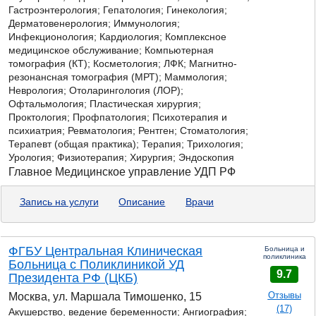
Гастроэнтерология;
Гепатология; Гинекология;
Дерматовенерология; Иммунология;
Инфекционология; Кардиология; Комплексное
медицинское обслуживание; Компьютерная
томография (КТ); Косметология; ЛФК; Магнитно-
резонансная томография (МРТ); Маммология;
Неврология; Отоларингология (ЛОР);
Офтальмология; Пластическая хирургия;
Проктология; Профпатология; Психотерапия и
психиатрия; Ревматология; Рентген; Стоматология;
Терапевт (общая практика); Терапия; Трихология;
Урология; Физиотерапия; Хирургия; Эндоскопия
Главное Медицинское управление УДП РФ
Запись на услуги
Описание
Врачи
ФГБУ Центральная Клиническая
Больница и
поликлиника
Больница с Поликлиникой УД
9.7
Президента РФ (ЦКБ)
Отзывы
Москва, ул. Маршала Тимошенко, 15
(17)
Акушерство, ведение беременности; Ангиография;