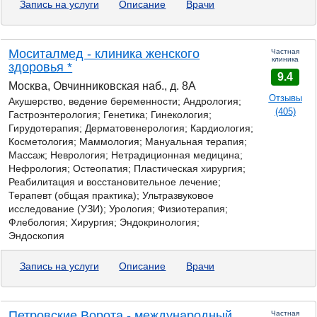
Запись на услуги
Описание
Врачи
Моситалмед - клиника женского
Частная
клиника
здоровья *
9.4
Москва, Овчинниковская наб., д. 8А
Отзывы
Акушерство, ведение беременности; Андрология;
(405)
Гастроэнтерология;
Генетика; Гинекология;
Гирудотерапия; Дерматовенерология; Кардиология;
Косметология; Маммология; Мануальная терапия;
Массаж; Неврология; Нетрадиционная медицина;
Нефрология; Остеопатия; Пластическая хирургия;
Реабилитация и восстановительное лечение;
Терапевт (общая практика); Ультразвуковое
исследование (УЗИ); Урология; Физиотерапия;
Флебология; Хирургия; Эндокринология;
Эндоскопия
Запись на услуги
Описание
Врачи
Петровские Ворота - международный
Частная