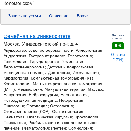
Коломенском"
Запись на услуги
Описание
Врачи
Семейная на Университете
Частная
клиника
Москва, Университетский пр-т, д. 4
9.6
Акушерство, ведение беременности; Аллергология;
Отзывы
Андрология;
Гастроэнтерология;
Гепатология;
(1704)
Гинекология; Гирудотерапия; Гомеопатия;
Дерматовенерология; Детская и подростковая
медицинская помощь; Диетология; Иммунология;
Кардиология; Компьютерная томография (КТ);
Косметология; Магнитно-резонансная томография
(МРТ); Маммология; Мануальная терапия; Массаж;
Неврология; Нейрохирургия; Неонатология;
Нетрадиционная медицина; Нефрология;
Онкология; Ортопедия; Остеопатия;
Отоларингология (ЛОР); Офтальмология;
Педиатрия; Пластическая хирургия; Проктология;
Психология; Реабилитация и восстановительное
лечение; Ревматология; Рентген; Сомнология;