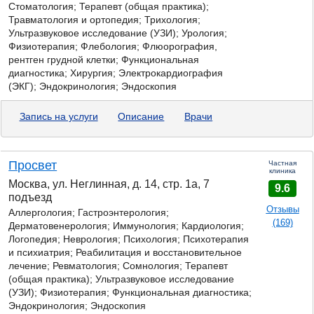
Стоматология; Терапевт (общая практика);
Травматология и ортопедия; Трихология;
Ультразвуковое исследование (УЗИ); Урология;
Физиотерапия; Флебология; Флюорография,
рентген грудной клетки; Функциональная
диагностика; Хирургия; Электрокардиография
(ЭКГ); Эндокринология; Эндоскопия
Запись на услуги
Описание
Врачи
Просвет
Частная
клиника
Москва, ул. Неглинная, д. 14, стр. 1а, 7
9.6
подъезд
Отзывы
Аллергология;
Гастроэнтерология;
(169)
Дерматовенерология; Иммунология; Кардиология;
Логопедия; Неврология; Психология; Психотерапия
и психиатрия; Реабилитация и восстановительное
лечение; Ревматология; Сомнология; Терапевт
(общая практика); Ультразвуковое исследование
(УЗИ); Физиотерапия; Функциональная диагностика;
Эндокринология; Эндоскопия