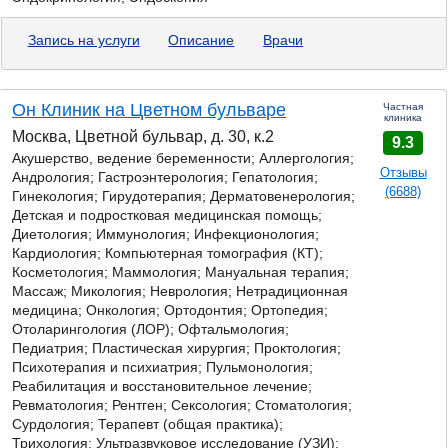
Запись на услуги
Описание
Врачи
Он Клиник на Цветном бульваре
Частная
клиника
Москва, Цветной бульвар, д. 30, к.2
9.3
Акушерство, ведение беременности; Аллергология;
Отзывы
Андрология;
Гастроэнтерология;
Гепатология;
(6688)
Гинекология; Гирудотерапия; Дерматовенерология;
Детская и подростковая медицинская помощь;
Диетология; Иммунология; Инфекционология;
Кардиология; Компьютерная томография (КТ);
Косметология; Маммология; Мануальная терапия;
Массаж; Микология; Неврология; Нетрадиционная
медицина; Онкология; Ортодонтия; Ортопедия;
Отоларингология (ЛОР); Офтальмология;
Педиатрия; Пластическая хирургия; Проктология;
Психотерапия и психиатрия; Пульмонология;
Реабилитация и восстановительное лечение;
Ревматология; Рентген; Сексология; Стоматология;
Сурдология; Терапевт (общая практика);
Трихология; Ультразвуковое исследование (УЗИ);