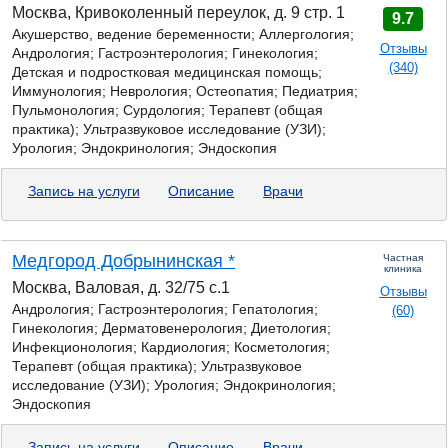
Москва, Кривоколенный переулок, д. 9 стр. 1
9.7
Акушерство, ведение беременности; Аллергология;
Отзывы
Андрология;
Гастроэнтерология;
Гинекология;
(340)
Детская и подростковая медицинская помощь;
Иммунология; Неврология; Остеопатия; Педиатрия;
Пульмонология; Сурдология; Терапевт (общая
практика); Ультразвуковое исследование (УЗИ);
Урология; Эндокринология; Эндоскопия
Запись на услуги
Описание
Врачи
Медгород Добрынинская *
Частная
клиника
Москва, Валовая, д. 32/75 с.1
Отзывы
Андрология;
Гастроэнтерология;
Гепатология;
(60)
Гинекология; Дерматовенерология; Диетология;
Инфекционология; Кардиология; Косметология;
Терапевт (общая практика); Ультразвуковое
исследование (УЗИ); Урология; Эндокринология;
Эндоскопия
Запись на услуги
Описание
Врачи