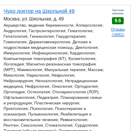
Чудо доктор на Школьной 49
Частная
клиника
Москва, ул. Школьная, д. 49
9.6
Акушерство, ведение беременности; Аллергология;
Отзывы
Андрология;
Гастроэнтерология;
Гематология;
(19051)
Гепатология; Гинекология; Гирудотерапия;
Гомеопатия; Дерматовенерология; Детская и
подростковая медицинская помощь; Диетология;
Иммунология; Инфекционология; Кардиология;
Компьютерная томография (КТ); Косметология;
Логопедия; Магнитно-резонансная томография
(МРТ); Маммология; Мануальная терапия; Массаж;
Микология; Наркология; Неврология;
Нейрохирургия; Неонатология; Нетрадиционная
медицина; Нефрология; Онкология; Ортодонтия;
Ортопедия; Остеопатия; Отоларингология (ЛОР);
Офтальмология; Педиатрия; Планирование семьи
и репродукция; Пластическая хирургия;
Проктология; Психология; Психотерапия и
психиатрия; Пульмонология; Реабилитация и
восстановительное лечение; Ревматология;
Рентген; Сексология; Стоматология; Сурдология;
Терапевт (общая практика); Травматология и