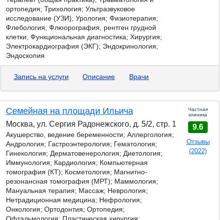
ортопедия; Трихология; Ультразвуковое
исследование (УЗИ); Урология; Физиотерапия;
Флебология; Флюорография, рентген грудной
клетки; Функциональная диагностика; Хирургия;
Электрокардиография (ЭКГ); Эндокринология;
Эндоскопия
Запись на услуги
Описание
Врачи
Семейная на площади Ильича
Частная
клиника
Москва, ул. Сергия Радонежского, д. 5/2, стр. 1
9.6
Акушерство, ведение беременности; Аллергология;
Отзывы
Андрология;
Гастроэнтерология;
Гематология;
(2022)
Гинекология; Дерматовенерология; Диетология;
Иммунология; Кардиология; Компьютерная
томография (КТ); Косметология; Магнитно-
резонансная томография (МРТ); Маммология;
Мануальная терапия; Массаж; Неврология;
Нетрадиционная медицина; Нефрология;
Онкология; Ортодонтия; Ортопедия;
Офтальмология; Пластическая хирургия;