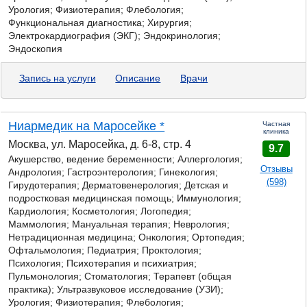
Урология; Физиотерапия; Флебология;
Функциональная диагностика; Хирургия;
Электрокардиография (ЭКГ); Эндокринология;
Эндоскопия
Запись на услуги
Описание
Врачи
Ниармедик на Маросейке *
Частная
клиника
Москва, ул. Маросейка, д. 6-8, стр. 4
9.7
Акушерство, ведение беременности; Аллергология;
Отзывы
Андрология;
Гастроэнтерология;
Гинекология;
(598)
Гирудотерапия; Дерматовенерология; Детская и
подростковая медицинская помощь; Иммунология;
Кардиология; Косметология; Логопедия;
Маммология; Мануальная терапия; Неврология;
Нетрадиционная медицина; Онкология; Ортопедия;
Офтальмология; Педиатрия; Проктология;
Психология; Психотерапия и психиатрия;
Пульмонология; Стоматология; Терапевт (общая
практика); Ультразвуковое исследование (УЗИ);
Урология; Физиотерапия; Флебология;