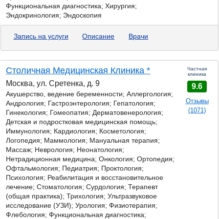
Функциональная диагностика; Хирургия;
Эндокринология; Эндоскопия
Запись на услуги
Описание
Врачи
Столичная Медицинская Клиника *
Частная
клиника
Москва, ул. Сретенка, д. 9
9.6
Акушерство, ведение беременности; Аллергология;
Отзывы
Андрология;
Гастроэнтерология;
Гепатология;
(1071)
Гинекология; Гомеопатия; Дерматовенерология;
Детская и подростковая медицинская помощь;
Иммунология; Кардиология; Косметология;
Логопедия; Маммология; Мануальная терапия;
Массаж; Неврология; Неонатология;
Нетрадиционная медицина; Онкология; Ортопедия;
Офтальмология; Педиатрия; Проктология;
Психология; Реабилитация и восстановительное
лечение; Стоматология; Сурдология; Терапевт
(общая практика); Трихология; Ультразвуковое
исследование (УЗИ); Урология; Физиотерапия;
Флебология; Функциональная диагностика;