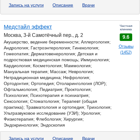
Запись на услуги
Описание
Врачи
Медстайл эффект
Частная
клиника
Москва, 3-й Самотёчный пер., д. 2
9.6
Акушерство, ведение беременности; Аллергология;
Отзывы
Андрология;
Гастроэнтерология;
Гинекология;
(1452)
Гомеопатия; Дерматовенерология; Детская и
подростковая медицинская помощь; Иммунология;
Кардиология; Косметология; Маммология;
Мануальная терапия; Массаж; Неврология;
Нетрадиционная медицина; Нефрология;
Ортодонтия; Ортопедия; Отоларингология (ЛОР);
Офтальмология; Педиатрия; Проктология;
Психология; Психотерапия и психиатрия;
Сексология; Стоматология; Терапевт (общая
практика); Травматология и ортопедия; Трихология;
Ультразвуковое исследование (УЗИ); Урология;
Физиотерапия; Флебология; Хирургия;
Эндокринология; Эндоскопия
Запись на услуги
Описание
Врачи