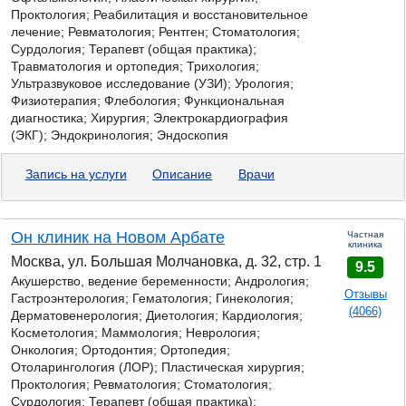
Проктология; Реабилитация и восстановительное
лечение; Ревматология; Рентген; Стоматология;
Сурдология; Терапевт (общая практика);
Травматология и ортопедия; Трихология;
Ультразвуковое исследование (УЗИ); Урология;
Физиотерапия; Флебология; Функциональная
диагностика; Хирургия; Электрокардиография
(ЭКГ); Эндокринология; Эндоскопия
Запись на услуги
Описание
Врачи
Он клиник на Новом Арбате
Частная
клиника
Москва, ул. Большая Молчановка, д. 32, стр. 1
9.5
Акушерство, ведение беременности; Андрология;
Отзывы
Гастроэнтерология;
Гематология; Гинекология;
(4066)
Дерматовенерология; Диетология; Кардиология;
Косметология; Маммология; Неврология;
Онкология; Ортодонтия; Ортопедия;
Отоларингология (ЛОР); Пластическая хирургия;
Проктология; Ревматология; Стоматология;
Сурдология; Терапевт (общая практика);