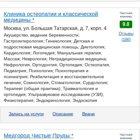
Клиника остеопатии и классической
Частная
клиника
медицины *
9.8
Москва, ул. Большая Татарская, д. 7, корп. 4
Отзывы
Акушерство, ведение беременности;
(186)
Гастроэнтерология;
Гинекология; Детская и
подростковая медицинская помощь; Диетология;
Кардиология; Логопедия; Мануальная терапия;
Массаж; Неврология; Нетрадиционная медицина;
Нефрология; Ортодонтия; Ортопедия; Остеопатия;
Педиатрия; Психология; Психотерапия и
психиатрия; Реабилитация и восстановительное
лечение; Сомнология; Стоматология; Сурдология;
Терапевт (общая практика); Травматология и
ортопедия; Ультразвуковое исследование (УЗИ);
Физиотерапия; Эндокринология; Эндоскопия
Запись на услуги
Описание
Врачи
Медгород Чистые Пруды *
Частная
клиника