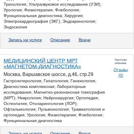
Трихология; Ультразвуковое исследование (УЗИ);
Урология; Физиотерапия; Флебология;
Функциональная диагностика; Хирургия;
Электрокардиография (ЭКГ); Эндокринология;
Эндоскопия
Запись на услуги
Описание
Врачи
МЕДИЦИНСКИЙ ЦЕНТР МРТ
Частная
клиника
«МАГНЕТОМ-ДИАГНОСТИКА»
Отзывы
Москва, Варшавское шоссе, д.46, стр.29
(0)
Гастроэнтерология;
Гепатология; Гинекология;
Диагностика комплексная; Лабораторные
исследования; Магнитно-резонансная томография
(МРТ); Неврология; Нейрохирургия; Ортопедия;
Остеопатия; Отоларингология (ЛОР);
Офтальмология; Пульмонология; Травматология и
ортопедия; Урология; Физиотерапия; Флебология;
Функциональная диагностика
Запись на услуги
Описание
Врачи