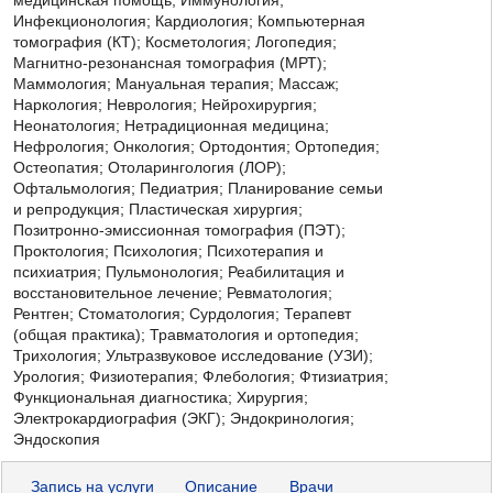
Инфекционология; Кардиология; Компьютерная
томография (КТ); Косметология; Логопедия;
Магнитно-резонансная томография (МРТ);
Маммология; Мануальная терапия; Массаж;
Наркология; Неврология; Нейрохирургия;
Неонатология; Нетрадиционная медицина;
Нефрология; Онкология; Ортодонтия; Ортопедия;
Остеопатия; Отоларингология (ЛОР);
Офтальмология; Педиатрия; Планирование семьи
и репродукция; Пластическая хирургия;
Позитронно-эмиссионная томография (ПЭТ);
Проктология; Психология; Психотерапия и
психиатрия; Пульмонология; Реабилитация и
восстановительное лечение; Ревматология;
Рентген; Стоматология; Сурдология; Терапевт
(общая практика); Травматология и ортопедия;
Трихология; Ультразвуковое исследование (УЗИ);
Урология; Физиотерапия; Флебология; Фтизиатрия;
Функциональная диагностика; Хирургия;
Электрокардиография (ЭКГ); Эндокринология;
Эндоскопия
Запись на услуги
Описание
Врачи