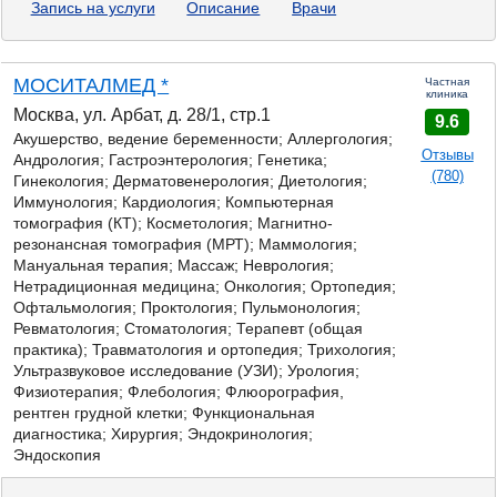
Запись на услуги
Описание
Врачи
МОСИТАЛМЕД *
Частная
клиника
Москва, ул. Арбат, д. 28/1, стр.1
9.6
Акушерство, ведение беременности; Аллергология;
Отзывы
Андрология; Гастроэнтерология;
Генетика;
(780)
Гинекология; Дерматовенерология; Диетология;
Иммунология; Кардиология; Компьютерная
томография (КТ); Косметология; Магнитно-
резонансная томография (МРТ); Маммология;
Мануальная терапия; Массаж; Неврология;
Нетрадиционная медицина; Онкология; Ортопедия;
Офтальмология; Проктология; Пульмонология;
Ревматология; Стоматология; Терапевт (общая
практика); Травматология и ортопедия; Трихология;
Ультразвуковое исследование (УЗИ); Урология;
Физиотерапия; Флебология; Флюорография,
рентген грудной клетки; Функциональная
диагностика; Хирургия; Эндокринология;
Эндоскопия