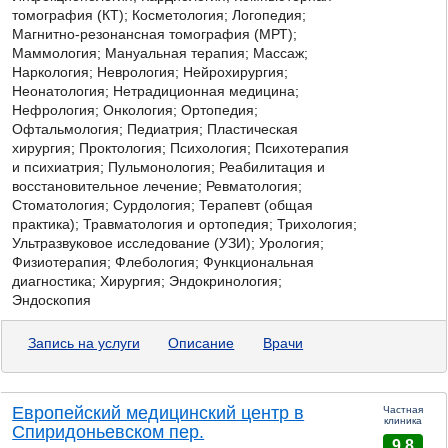
томография (КТ); Косметология; Логопедия;
Магнитно-резонансная томография (МРТ);
Маммология; Мануальная терапия; Массаж;
Наркология; Неврология; Нейрохирургия;
Неонатология; Нетрадиционная медицина;
Нефрология; Онкология; Ортопедия;
Офтальмология; Педиатрия; Пластическая
хирургия; Проктология; Психология; Психотерапия
и психиатрия; Пульмонология; Реабилитация и
восстановительное лечение; Ревматология;
Стоматология; Сурдология; Терапевт (общая
практика); Травматология и ортопедия; Трихология;
Ультразвуковое исследование (УЗИ); Урология;
Физиотерапия; Флебология; Функциональная
диагностика; Хирургия; Эндокринология;
Эндоскопия
Запись на услуги
Описание
Врачи
Европейский медицинский центр в
Частная
клиника
Спиридоньевском пер.
9.8