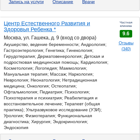
Запись на услуги
Описание
Врачи
Центр Естественного Развития и
Частная
клиника
Здоровья Ребенка *
9.6
Москва, ул. Гашека, д. 9 (вход со двора)
Отзывы
Акушерство, ведение беременности; Андрология;
(340)
Гастроэнтерология;
Генетика;
Гинекология;
Гирудотерапия; Дерматовенерология; Детская и
подростковая медицинская помощь; Кардиология;
Косметология; Логопедия; Маммология;
Мануальная терапия; Массаж; Наркология;
Неврология; Неонатология; Нетрадиционная
медицина; Онкология; Остеопатия;
Офтальмология; Педиатрия; Психология;
Психотерапия и психиатрия; Реабилитация и
восстановительное лечение; Терапевт (общая
практика); Ультразвуковое исследование (УЗИ);
Урология; Физиотерапия; Функциональная
диагностика; Хирургия; Эндокринология;
Эндоскопия