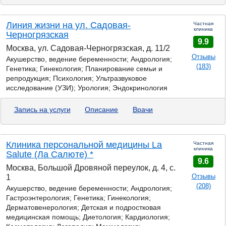
Линия жизни на ул. Садовая-
Частная
клиника
Черногрязская
9.9
Москва, ул. Садовая-Черногрязская, д. 11/2
Отзывы
Акушерство, ведение беременности; Андрология;
(183)
Генетика;
Гинекология; Планирование семьи и
репродукция; Психология; Ультразвуковое
исследование (УЗИ); Урология; Эндокринология
Запись на услуги
Описание
Врачи
Клиника персональной медицины La
Частная
клиника
Salute (Ла Салюте) *
9.6
Москва, Большой Дровяной переулок, д. 4, с.
Отзывы
1
(208)
Акушерство, ведение беременности; Андрология;
Гастроэнтерология;
Генетика;
Гинекология;
Дерматовенерология; Детская и подростковая
медицинская помощь; Диетология; Кардиология;