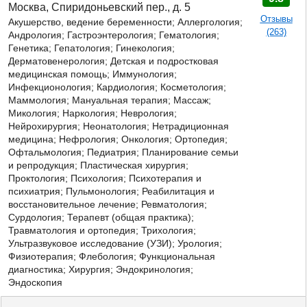
Москва, Спиридоньевский пер., д. 5
Отзывы
Акушерство, ведение беременности; Аллергология;
(263)
Андрология; Гастроэнтерология; Гематология;
Генетика;
Гепатология; Гинекология;
Дерматовенерология; Детская и подростковая
медицинская помощь; Иммунология;
Инфекционология; Кардиология; Косметология;
Маммология; Мануальная терапия; Массаж;
Микология; Наркология; Неврология;
Нейрохирургия; Неонатология; Нетрадиционная
медицина; Нефрология; Онкология; Ортопедия;
Офтальмология; Педиатрия; Планирование семьи
и репродукция; Пластическая хирургия;
Проктология; Психология; Психотерапия и
психиатрия; Пульмонология; Реабилитация и
восстановительное лечение; Ревматология;
Сурдология; Терапевт (общая практика);
Травматология и ортопедия; Трихология;
Ультразвуковое исследование (УЗИ); Урология;
Физиотерапия; Флебология; Функциональная
диагностика; Хирургия; Эндокринология;
Эндоскопия