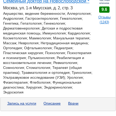
Семейный доктор на Новослободской *
Частная
клиника
Москва, ул. 1-я Миусская, д. 2, стр. 3
9.6
Акушерство, ведение беременности; Аллергология;
Отзывы
Андрология; Гастроэнтерология; Гематология;
(1243)
Генетика;
Гепатология; Гинекология;
Дерматовенерология; Детская и подростковая
медицинская помощь; Иммунология; Кардиология;
Косметология; Маммология; Мануальная терапия;
Массаж; Неврология; Нетрадиционная медицина;
Ортопедия; Офтальмология; Педиатрия;
Пластическая хирургия; Психология; Психотерапия
и психиатрия; Пульмонология; Реабилитация и
восстановительное лечение; Ревматология;
Сомнология; Стоматология; Терапевт (общая
практика); Травматология и ортопедия; Трихология;
Ультразвуковое исследование (УЗИ); Урология;
Физиотерапия; Флебология; Функциональная
диагностика; Хирургия; Эндокринология;
Эндоскопия
Запись на услуги
Описание
Врачи