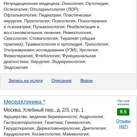
Нетрадиционная медицина; Онкология; Ортопедия;
Остеопатия; Отоларингология (ЛОР);
Офтальмология; Педиатрия; Пластическая
хирургия; Проктология; Психология; Психотерапия
и психиатрия; Пульмонология; Реабилитация и
восстановительное лечение; Ревматология;
Сексология; Стоматология; Терапевт (общая
практика); Травматология и ортопедия; Трихология;
Ультразвуковое исследование (УЗИ); Урология;
Физиотерапия; Флебология; Функциональная
диагностика; Хирургия; Эндокринология;
Эндоскопия
Запись на услуги
Описание
Врачи
МеседКлиника *
Частная
клиника
Москва, Хлебный пер., д. 2/3, стр. 1
9.5
Акушерство, ведение беременности; Андрология;
Отзывы
Гастроэнтерология;
Генетика;
Гинекология;
(497)
Гирудотерапия; Дерматовенерология; Диетология;
Кардиология; Косметология; Маммология;