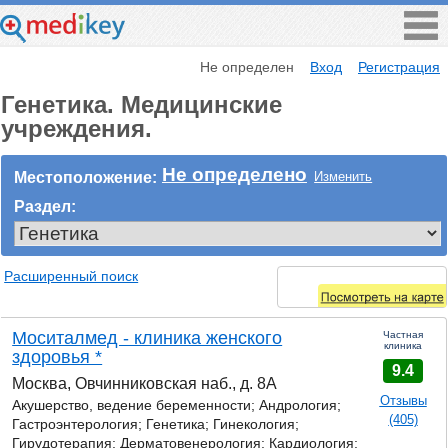
Не определен
Вход
Регистрация
Генетика. Медицинские
учреждения.
Не определено
Местоположение:
Изменить
Раздел:
Расширенный поиск
Моситалмед - клиника женского
Частная
клиника
здоровья *
9.4
Москва, Овчинниковская наб., д. 8А
Отзывы
Акушерство, ведение беременности; Андрология;
(405)
Гастроэнтерология;
Генетика;
Гинекология;
Гирудотерапия; Дерматовенерология; Кардиология;