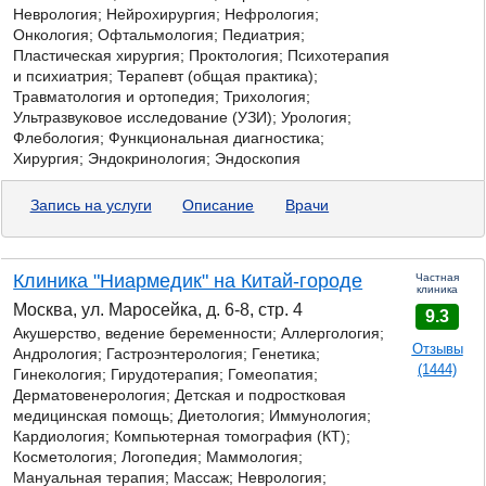
Неврология; Нейрохирургия; Нефрология;
Онкология; Офтальмология; Педиатрия;
Пластическая хирургия; Проктология; Психотерапия
и психиатрия; Терапевт (общая практика);
Травматология и ортопедия; Трихология;
Ультразвуковое исследование (УЗИ); Урология;
Флебология; Функциональная диагностика;
Хирургия; Эндокринология; Эндоскопия
Запись на услуги
Описание
Врачи
Клиника "Ниармедик" на Китай-городе
Частная
клиника
Москва, ул. Маросейка, д. 6-8, стр. 4
9.3
Акушерство, ведение беременности; Аллергология;
Отзывы
Андрология; Гастроэнтерология;
Генетика;
(1444)
Гинекология; Гирудотерапия; Гомеопатия;
Дерматовенерология; Детская и подростковая
медицинская помощь; Диетология; Иммунология;
Кардиология; Компьютерная томография (КТ);
Косметология; Логопедия; Маммология;
Мануальная терапия; Массаж; Неврология;