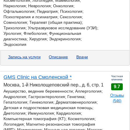
Косметология; Логопедия; Маммология;
Наркология; Неврология; Онкология;
Офтальмология; Педиатрия; Психология;
Психотерапия и психиатрия; Сексология;
Сомнология; Терапевт (общая практика);
Трихология; Ультразвуковое исследование (УЗИ);
Урология; Флебология; Функциональная
диагностика; Хирургия; Эндокринология;
Эндоскопия
Запись на услуги
Описание
Врачи
GMS Clinic на Смоленской *
Частная
клиника
Москва, 1-й Николощеповский пер., д. 6, стр. 1
9.7
Акушерство, ведение беременности; Аллергология;
Отзывы
Андрология; Гастроэнтерология;
Генетика;
(546)
Гепатология; Гинекология; Дерматовенерология;
Детская и подростковая медицинская помощь;
Диетология; Иммунология; Кардиология;
Компьютерная томография (КТ); Косметология;
Логопедия; Магнитно-резонансная томография
(МРТ); Маммология; Мануальная терапия; Массаж;