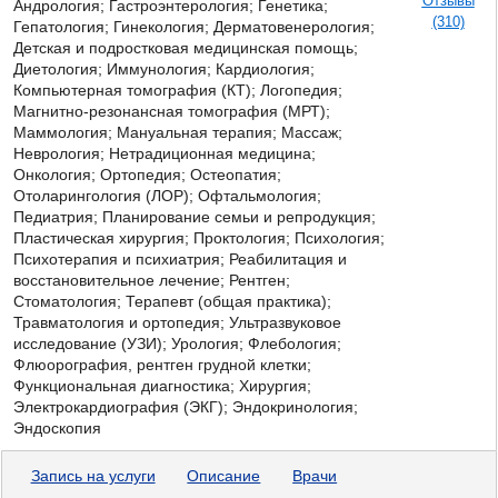
Отзывы
Андрология; Гастроэнтерология;
Генетика;
(310)
Гепатология; Гинекология; Дерматовенерология;
Детская и подростковая медицинская помощь;
Диетология; Иммунология; Кардиология;
Компьютерная томография (КТ); Логопедия;
Магнитно-резонансная томография (МРТ);
Маммология; Мануальная терапия; Массаж;
Неврология; Нетрадиционная медицина;
Онкология; Ортопедия; Остеопатия;
Отоларингология (ЛОР); Офтальмология;
Педиатрия; Планирование семьи и репродукция;
Пластическая хирургия; Проктология; Психология;
Психотерапия и психиатрия; Реабилитация и
восстановительное лечение; Рентген;
Стоматология; Терапевт (общая практика);
Травматология и ортопедия; Ультразвуковое
исследование (УЗИ); Урология; Флебология;
Флюорография, рентген грудной клетки;
Функциональная диагностика; Хирургия;
Электрокардиография (ЭКГ); Эндокринология;
Эндоскопия
Запись на услуги
Описание
Врачи