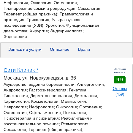
Нефрология; Онкология; Остеопатия;
Планирование семьи и репродукция; Сексология;
Терапевт (общая практика); Травматология и
ортопедия; Трихология; Ультразвуковое
исследование (УЗИ); Урология; Функциональная
диагностика; Хирургия; Эндокринология;
Эндоскопия
Запись на услуги
Описание
Врачи
Сити Клиник *
Частная
клиника
Москва, ул. Новокузнецкая, д. 36
9.9
Акушерство, ведение беременности; Аллергология;
Отзывы
Андрология; Гастроэнтерология;
Генетика;
(469)
Гинекология; Дерматовенерология; Диетология;
Кардиология; Косметология; Маммология;
Неврология; Нефрология; Онкология; Ортопедия;
Остеопатия; Офтальмология; Психология;
Психотерапия и психиатрия; Реабилитация и
восстановительное лечение; Ревматология;
Сексология; Терапевт (общая практика);