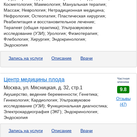
Косметология; Маммология; Мануальная терапия;
Массаж; Неврология; Нетрадиционная медицина;
Нефрология; Остеопатия; Пластическая хирургия;
Реабилитация и восстановительное лечение;
Терапевт (общая практика); Ультразвуковое
исследование (УЗИ); Урология; Физиотерапия;
Флебология; Хирургия; Эндокринология;
Эндоскопия
Запись на услуги
Описание
Врачи
Центр медицины плода
Частная
клиника
Москва, ул. Мясницкая, д. 32, стр.1
9.8
Акушерство, ведение беременности;
Генетика;
Отзывы
Гинекология; Кардиология; Ультразвуковое
(47)
исследование (УЗИ); Функциональная диагностика;
Электрокардиография (ЭКГ); Эндокринология;
Эндоскопия
Запись на услуги
Описание
Врачи