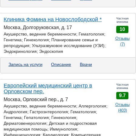
Клиника Фомина на Новослободской *
Частная
клиника
Москва, Долгоруковская, д. 17
10
Акушерство, ведение беременности; Гематология;
Отзывы
Генетика;
Гинекология; Планирование семьи и
(7)
репродукция; Ультразвуковое исследование (УЗИ);
Эндокринология; Эндоскопия
Запись на услуги
Описание
Врачи
Европейский медицинский центр в
Частная
клиника
Орловском пер.
9.7
Москва, Орловский пер., д. 7
Отзывы
Акушерство, ведение беременности; Аллергология;
(403)
Андрология; Гастроэнтерология; Гематология;
Генетика;
Гепатология; Гинекология;
Дерматовенерология; Детская и подростковая
медицинская помощь; Иммунология;
Инфекционология; Кардиология; Компьютерная