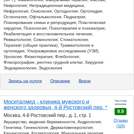
Неврология; Нетрадиционная медицина;
Нефрология; Онкология; Ортодонтия; Ортопедия;
Остеопатия; Офтальмология; Педиатрия;
Планирование семьи и репродукция; Пластическая
хирургия; Психология; Психотерапия и психиатрия;
Реабилитация и восстановительное лечение;
Ревматология; Сомнология; Стоматология;
Терапевт (общая практика); Травматология и
ортопедия; Ультразвуковое исследование (УЗИ);
Урология; Физиотерапия; Флебология;
Флюорография, рентген грудной клетки; Хирургия;
Эндокринология; Эндоскопия
Запись на услуги
Описание
Врачи
Моситалмед - клиника мужского и
Частная
клиника
женского здоровья, 4-й Ростовский пер. *
9.9
Москва, 4-й Ростовский пер., д. 1, стр. 1
Отзывы
Акушерство, ведение беременности; Андрология;
(326)
Генетика;
Гинекология; Дерматовенерология;
Кардиология; Косметология; Мануальная терапия;