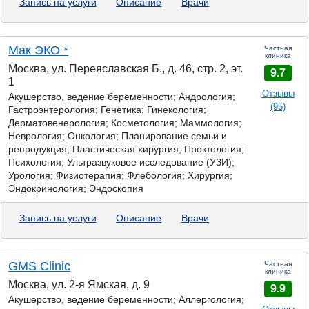
Запись на услуги
Описание
Врачи
Мак ЭКО *
Частная
клиника
Москва, ул. Переяславская Б., д. 46, стр. 2, эт.
9.7
1
Отзывы
Акушерство, ведение беременности; Андрология;
(95)
Гастроэнтерология;
Генетика;
Гинекология;
Дерматовенерология; Косметология; Маммология;
Неврология; Онкология; Планирование семьи и
репродукция; Пластическая хирургия; Проктология;
Психология; Ультразвуковое исследование (УЗИ);
Урология; Физиотерапия; Флебология; Хирургия;
Эндокринология; Эндоскопия
Запись на услуги
Описание
Врачи
GMS Clinic
Частная
клиника
Москва, ул. 2-я Ямская, д. 9
9.9
Акушерство, ведение беременности; Аллергология;