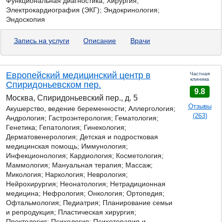
Функциональная диагностика; Хирургия;
Электрокардиография (ЭКГ); Эндокринология;
Эндоскопия
Запись на услуги
Описание
Врачи
Европейский медицинский центр в
Частная
клиника
Спиридоньевском пер.
9.8
Москва, Спиридоньевский пер., д. 5
Отзывы
Акушерство, ведение беременности; Аллергология;
(263)
Андрология; Гастроэнтерология; Гематология;
Генетика; Гепатология; Гинекология;
Дерматовенерология; Детская и подростковая
медицинская помощь; Иммунология;
Инфекционология; Кардиология; Косметология;
Маммология; Мануальная терапия; Массаж;
Микология;
Наркология; Неврология;
Нейрохирургия; Неонатология; Нетрадиционная
медицина; Нефрология; Онкология; Ортопедия;
Офтальмология; Педиатрия; Планирование семьи
и репродукция; Пластическая хирургия;
Проктология; Психология; Психотерапия и