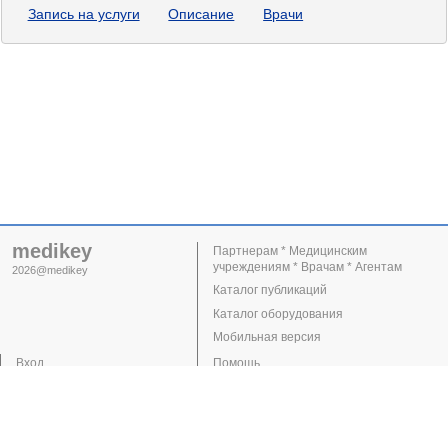
Запись на услуги
Описание
Врачи
medikey
Партнерам * Медицинским
учреждениям * Врачам * Агентам
2026@medikey
Каталог публикаций
Каталог оборудования
Мобильная версия
Вход
Помощь
Регистрация
Поддержка
Клиники
Врачи