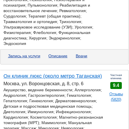
психиатрия; Пульмонология; Реабилитация и
восстановительное лечение; Ревматология;
Сурдология; Терапевт (общая практика);
Травматология и ортопедия; Трихология;
Ультразвуковое исследование (УЗИ); Урология;
Физиотерапия; Флебология; Функциональная
диагностика; Хирургия; Эндокринология;
Эндоскопия
Запись на услуги
Описание
Врачи
Он клиник люкс (около метро Таганская)
Частная
клиника
Москва, ул. Воронцовская, д. 8, стр. 6
9.4
Акушерство, ведение беременности; Аллергология;
Отзывы
Андрология; Гастроэнтерология; Гематология;
(5820)
Гепатология; Гинекология; Дерматовенерология;
Детская и подростковая медицинская помощь;
Диетология; Иммунология; Инфекционология;
Кардиология; Косметология; Магнитно-резонансная
томография (МРТ); Маммология; Мануальная
терапия; Массаж;
Микология;
Неврология;