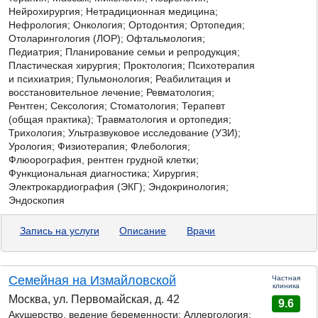
Нейрохирургия; Нетрадиционная медицина;
Нефрология; Онкология; Ортодонтия; Ортопедия;
Отоларингология (ЛОР); Офтальмология;
Педиатрия; Планирование семьи и репродукция;
Пластическая хирургия; Проктология; Психотерапия
и психиатрия; Пульмонология; Реабилитация и
восстановительное лечение; Ревматология;
Рентген; Сексология; Стоматология; Терапевт
(общая практика); Травматология и ортопедия;
Трихология; Ультразвуковое исследование (УЗИ);
Урология; Физиотерапия; Флебология;
Флюорография, рентген грудной клетки;
Функциональная диагностика; Хирургия;
Электрокардиография (ЭКГ); Эндокринология;
Эндоскопия
Запись на услуги
Описание
Врачи
Семейная на Измайловской
Частная
клиника
Москва, ул. Первомайская, д. 42
9.6
Акушерство, ведение беременности; Аллергология;