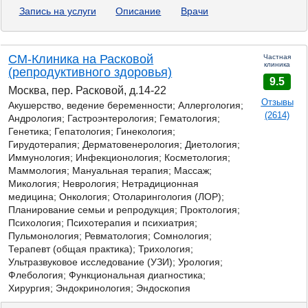
Запись на услуги
Описание
Врачи
СМ-Клиника на Расковой
Частная
клиника
(репродуктивного здоровья)
9.5
Москва, пер. Расковой, д.14-22
Отзывы
Акушерство, ведение беременности; Аллергология;
(2614)
Андрология; Гастроэнтерология; Гематология;
Генетика; Гепатология; Гинекология;
Гирудотерапия; Дерматовенерология; Диетология;
Иммунология; Инфекционология; Косметология;
Маммология; Мануальная терапия; Массаж;
Микология;
Неврология; Нетрадиционная
медицина; Онкология; Отоларингология (ЛОР);
Планирование семьи и репродукция; Проктология;
Психология; Психотерапия и психиатрия;
Пульмонология; Ревматология; Сомнология;
Терапевт (общая практика); Трихология;
Ультразвуковое исследование (УЗИ); Урология;
Флебология; Функциональная диагностика;
Хирургия; Эндокринология; Эндоскопия