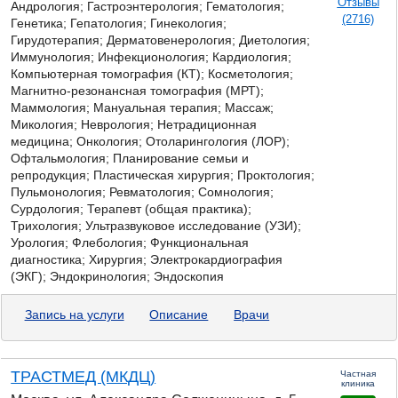
Отзывы
Андрология; Гастроэнтерология; Гематология;
(2716)
Генетика; Гепатология; Гинекология;
Гирудотерапия; Дерматовенерология; Диетология;
Иммунология; Инфекционология; Кардиология;
Компьютерная томография (КТ); Косметология;
Магнитно-резонансная томография (МРТ);
Маммология; Мануальная терапия; Массаж;
Микология;
Неврология; Нетрадиционная
медицина; Онкология; Отоларингология (ЛОР);
Офтальмология; Планирование семьи и
репродукция; Пластическая хирургия; Проктология;
Пульмонология; Ревматология; Сомнология;
Сурдология; Терапевт (общая практика);
Трихология; Ультразвуковое исследование (УЗИ);
Урология; Флебология; Функциональная
диагностика; Хирургия; Электрокардиография
(ЭКГ); Эндокринология; Эндоскопия
Запись на услуги
Описание
Врачи
ТРАСТМЕД (МКДЦ)
Частная
клиника