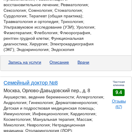
восстановительное лечение; Ревматология;
Сексология; Сомнология; Стоматология;
Сурдология; Терапевт (общая практика);
Травматология и ортопедия; Трихология;
Ультразвуковое исследование (УЗИ); Урология;
Физиотерапия; Флебология; Флюорография,
рентген грудной клетки; Функциональная
диагностика; Хирургия; Электрокардиография
(ЭКГ); Эндокринология; Эндоскопия
Запись на услуги
Описание
Врачи
Семейный доктор №8
Частная
клиника
Москва, Орлово-Давыдовский пер., д. 8
9.4
Акушерство, ведение беременности; Аллергология;
Отзывы
Андрология; Гинекология; Дерматовенерология;
(67)
Детская и подростковая медицинская помощь;
Иммунология; Инфекционология; Кардиология;
Косметология; Мануальная терапия; Массаж;
Микология;
Неврология; Нетрадиционная
медицина; Отоларингология (ЛОР);