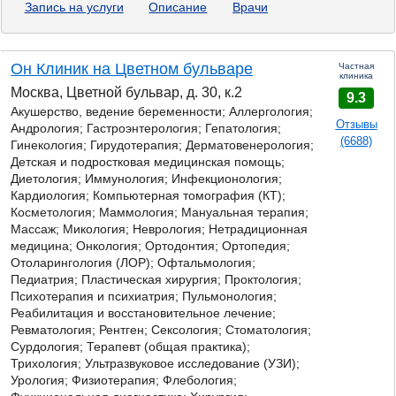
Запись на услуги
Описание
Врачи
Он Клиник на Цветном бульваре
Частная
клиника
Москва, Цветной бульвар, д. 30, к.2
9.3
Акушерство, ведение беременности; Аллергология;
Отзывы
Андрология; Гастроэнтерология; Гепатология;
(6688)
Гинекология; Гирудотерапия; Дерматовенерология;
Детская и подростковая медицинская помощь;
Диетология; Иммунология; Инфекционология;
Кардиология; Компьютерная томография (КТ);
Косметология; Маммология; Мануальная терапия;
Массаж;
Микология;
Неврология; Нетрадиционная
медицина; Онкология; Ортодонтия; Ортопедия;
Отоларингология (ЛОР); Офтальмология;
Педиатрия; Пластическая хирургия; Проктология;
Психотерапия и психиатрия; Пульмонология;
Реабилитация и восстановительное лечение;
Ревматология; Рентген; Сексология; Стоматология;
Сурдология; Терапевт (общая практика);
Трихология; Ультразвуковое исследование (УЗИ);
Урология; Физиотерапия; Флебология;