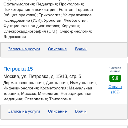
Офтальмология; Педиатрия; Проктология;
Психотерапия и психиатрия; Рентген; Терапевт
(общая практика); Трихология; Ультразвуковое
исследование (УЗИ); Урология; Флебология;
Функциональная диагностика; Хирургия;
Электрокардиография (ЭКГ); Эндокринология;
Эндоскопия
Запись на услуги
Описание
Врачи
Петровка 15
Частная
клиника
Москва, ул. Петровка, д. 15/13, стр. 5
9.6
Дерматовенерология; Диетология; Иммунология;
Отзывы
Инфекционология; Косметология; Мануальная
(102)
терапия; Массаж;
Микология;
Нетрадиционная
медицина; Остеопатия; Трихология
Запись на услуги
Описание
Врачи