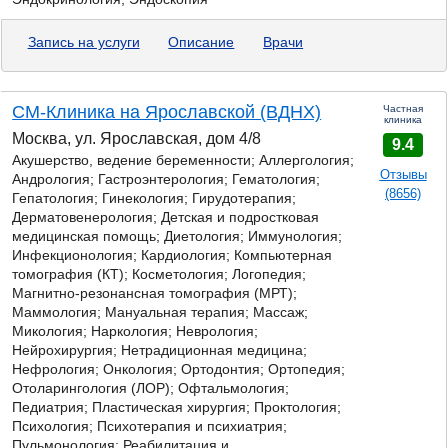
Запись на услуги
Описание
Врачи
СМ-Клиника на Ярославской (ВДНХ)
Частная
клиника
Москва, ул. Ярославская, дом 4/8
9.4
Акушерство, ведение беременности; Аллергология;
Отзывы
Андрология; Гастроэнтерология; Гематология;
(8656)
Гепатология; Гинекология; Гирудотерапия;
Дерматовенерология; Детская и подростковая
медицинская помощь; Диетология; Иммунология;
Инфекционология; Кардиология; Компьютерная
томография (КТ); Косметология; Логопедия;
Магнитно-резонансная томография (МРТ);
Маммология; Мануальная терапия; Массаж;
Микология;
Наркология; Неврология;
Нейрохирургия; Нетрадиционная медицина;
Нефрология; Онкология; Ортодонтия; Ортопедия;
Отоларингология (ЛОР); Офтальмология;
Педиатрия; Пластическая хирургия; Проктология;
Психология; Психотерапия и психиатрия;
Пульмонология; Реабилитация и