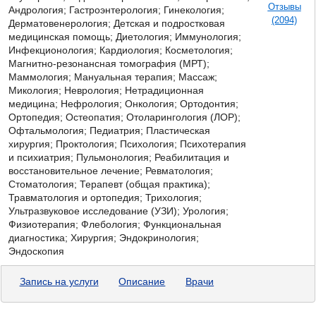
Отзывы
Андрология; Гастроэнтерология; Гинекология;
(2094)
Дерматовенерология; Детская и подростковая
медицинская помощь; Диетология; Иммунология;
Инфекционология; Кардиология; Косметология;
Магнитно-резонансная томография (МРТ);
Маммология; Мануальная терапия; Массаж;
Микология;
Неврология; Нетрадиционная
медицина; Нефрология; Онкология; Ортодонтия;
Ортопедия; Остеопатия; Отоларингология (ЛОР);
Офтальмология; Педиатрия; Пластическая
хирургия; Проктология; Психология; Психотерапия
и психиатрия; Пульмонология; Реабилитация и
восстановительное лечение; Ревматология;
Стоматология; Терапевт (общая практика);
Травматология и ортопедия; Трихология;
Ультразвуковое исследование (УЗИ); Урология;
Физиотерапия; Флебология; Функциональная
диагностика; Хирургия; Эндокринология;
Эндоскопия
Запись на услуги
Описание
Врачи