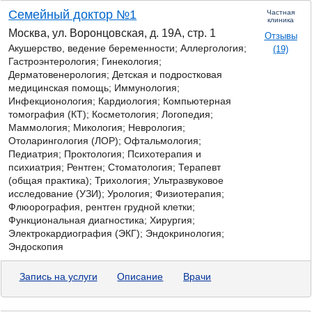
Семейный доктор №1
Частная
клиника
Москва, ул. Воронцовская, д. 19А, стр. 1
Отзывы
Акушерство, ведение беременности; Аллергология;
(19)
Гастроэнтерология; Гинекология;
Дерматовенерология; Детская и подростковая
медицинская помощь; Иммунология;
Инфекционология; Кардиология; Компьютерная
томография (КТ); Косметология; Логопедия;
Маммология;
Микология;
Неврология;
Отоларингология (ЛОР); Офтальмология;
Педиатрия; Проктология; Психотерапия и
психиатрия; Рентген; Стоматология; Терапевт
(общая практика); Трихология; Ультразвуковое
исследование (УЗИ); Урология; Физиотерапия;
Флюорография, рентген грудной клетки;
Функциональная диагностика; Хирургия;
Электрокардиография (ЭКГ); Эндокринология;
Эндоскопия
Запись на услуги
Описание
Врачи