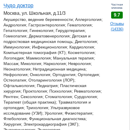
Чудо доктор
Частная
клиника
Москва, ул. Школьная, д.11/3
9.7
Акушерство, ведение беременности; Аллергология;
Отзывы
Андрология; Гастроэнтерология; Гематология;
(14336)
Гепатология; Гинекология; Гирудотерапия;
Гомеопатия; Дерматовенерология; Детская и
подростковая медицинская помощь; Диетология;
Иммунология; Инфекционология; Кардиология;
Компьютерная томография (КТ); Косметология;
Логопедия; Маммология; Мануальная терапия;
Массаж;
Микология;
Наркология; Неврология;
Неонатология; Нетрадиционная медицина;
Нефрология; Онкология; Ортодонтия; Ортопедия;
Остеопатия; Отоларингология (ЛОР);
Офтальмология; Педиатрия; Пластическая
хирургия; Проктология; Психология; Ревматология;
Рентген; Сексология; Стоматология; Сурдология;
Терапевт (общая практика); Травматология и
ортопедия; Трихология; Ультразвуковое
исследование (УЗИ); Урология; Физиотерапия;
Флебология; Функциональная диагностика;
Хирургия; Электрокардиография (ЭКГ);
Эндокринология; Эндоскопия