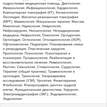
подростковая медицинская помощь; Диетология;
Иммунология; Инфекционология; Кардиология;
Компьютерная томография (КТ); Косметология;
Логопедия; Магнитно-резонансная томография
(МРТ); Маммология; Мануальная терапия; Массаж;
Микология;
Наркология; Неврология;
Нейрохирургия; Неонатология; Нетрадиционная
медицина; Нефрология; Онкология; Ортодонтия;
Ортопедия; Остеопатия; Отоларингология (ЛОР);
Офтальмология; Педиатрия; Планирование семьи
и репродукция; Пластическая хирургия;
Проктология; Психология; Психотерапия и
психиатрия; Пульмонология; Реабилитация и
восстановительное лечение; Ревматология;
Рентген; Сексология; Стоматология; Сурдология;
Терапевт (общая практика); Травматология и
ортопедия; Трихология; Ультразвуковое
исследование (УЗИ); Урология; Физиотерапия;
Флебология; Флюорография, рентген грудной
клетки; Функциональная диагностика; Хирургия;
Электрокардиография (ЭКГ); Эндокринология;
Эндоскопия