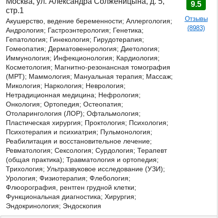
Москва, ул. Александра Солженицына, д. 5,
9.5
стр.1
Отзывы
Акушерство, ведение беременности; Аллергология;
(8983)
Андрология; Гастроэнтерология; Генетика;
Гепатология; Гинекология; Гирудотерапия;
Гомеопатия; Дерматовенерология; Диетология;
Иммунология; Инфекционология; Кардиология;
Косметология; Магнитно-резонансная томография
(МРТ); Маммология; Мануальная терапия; Массаж;
Микология;
Наркология; Неврология;
Нетрадиционная медицина; Нефрология;
Онкология; Ортопедия; Остеопатия;
Отоларингология (ЛОР); Офтальмология;
Пластическая хирургия; Проктология; Психология;
Психотерапия и психиатрия; Пульмонология;
Реабилитация и восстановительное лечение;
Ревматология; Сексология; Сурдология; Терапевт
(общая практика); Травматология и ортопедия;
Трихология; Ультразвуковое исследование (УЗИ);
Урология; Физиотерапия; Флебология;
Флюорография, рентген грудной клетки;
Функциональная диагностика; Хирургия;
Эндокринология; Эндоскопия