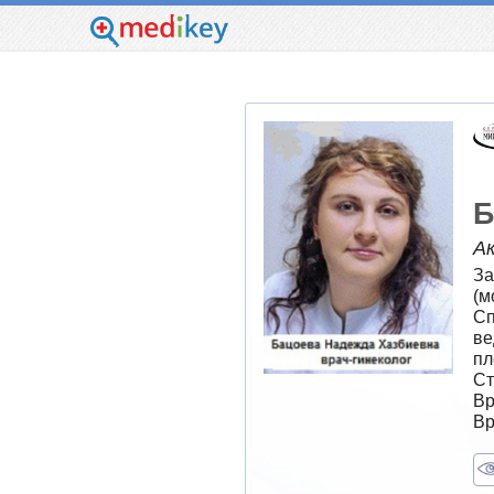
Б
А
За
(м
Сп
ве
пл
Ст
Вр
Вр