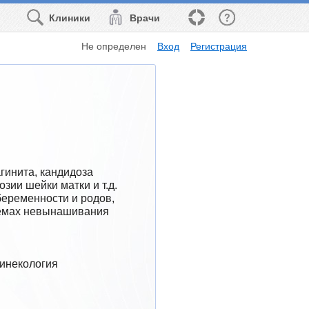
Клиники
Врачи
Не определен
Вход
Регистрация
гинита, кандидоза 
ии шейки матки и т.д. 
еременности и родов, 
лемах невынашивания 
Гинекология