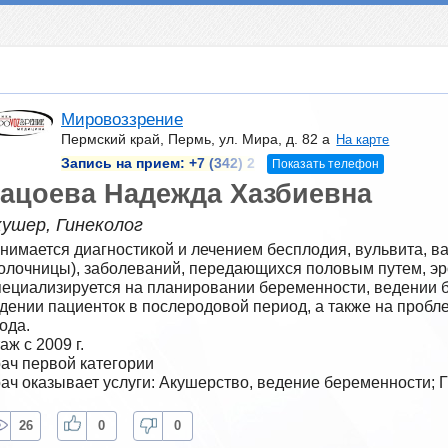
Мировоззрение
Пермский край, Пермь, ул. Мира, д. 82 а
На карте
Запись на прием:
+7 (342) 2
Показать телефон
ацоева Надежда Хазбиевна
кушер, Гинеколог
нимается диагностикой и лечением бесплодия, вульвита, ва
олочницы), заболеваний, передающихся половым путем, эроз
ециализируется на планировании беременности, ведении б
дении пациенток в послеродовой период, а также на проб
ода.
аж с 2009 г.
ач первой категории
ач оказывает услуги: Акушерство, ведение беременности; 
26
0
0