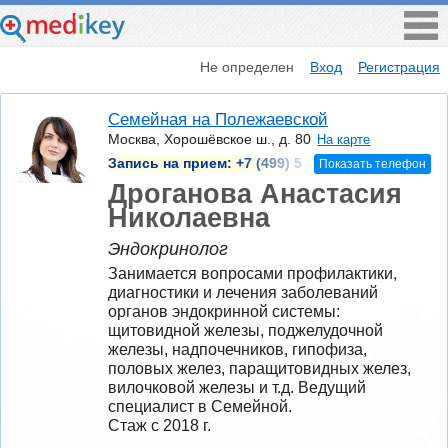
Не определен
Вход
Регистрация
Семейная на Полежаевской
Москва, Хорошёвское ш., д. 80
На карте
Запись на прием:
+7 (499) 5
Показать телефон
Дроганова Анастасия
Николаевна
Эндокринолог
Занимается вопросами профилактики, 
диагностики и лечения заболеваний 
органов эндокринной системы: 
щитовидной железы, поджелудочной 
железы, надпочечников, гипофиза, 
половых желез, паращитовидных желез, 
вилочковой железы и т.д. Ведущий 
специалист в Семейной.
Стаж с 2018 г.