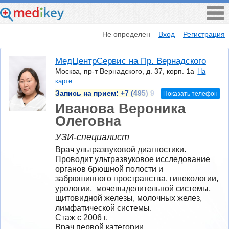
Не определен
Вход
Регистрация
МедЦентрСервис на Пр. Вернадского
Москва, пр-т Вернадского, д. 37, корп. 1а
На
карте
Запись на прием:
+7 (495) 9
Показать телефон
Иванова Вероника
Олеговна
УЗИ-специалист
Врач ультразвуковой диагностики. 
Проводит ультразвуковое исследование 
органов брюшной полости и 
забрюшинного пространства, гинекологии, 
урологии,  мочевыделительной системы, 
щитовидной железы, молочных желез, 
лимфатической системы.
Стаж с 2006 г.
Врач первой категории