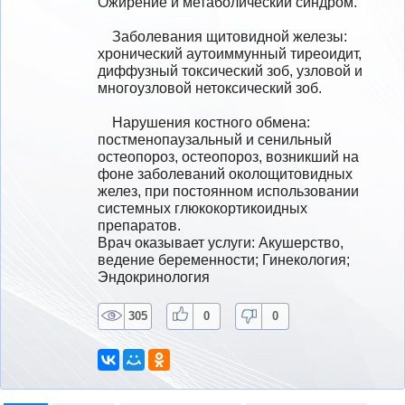
Ожирение и метаболический синдром. 

    Заболевания щитовидной железы: 
хронический аутоиммунный тиреоидит, 
диффузный токсический зоб, узловой и 
многоузловой нетоксический зоб.

    Нарушения костного обмена: 
постменопаузальный и сенильный 
остеопороз, остеопороз, возникший на 
фоне заболеваний околощитовидных 
желез, при постоянном использовании 
системных глюкокортикоидных 
препаратов.
Врач оказывает услуги: Акушерство, 
ведение беременности; Гинекология; 
Эндокринология
305
0
0