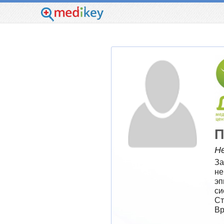
П
Н
За
не
эп
си
Ст
Вр