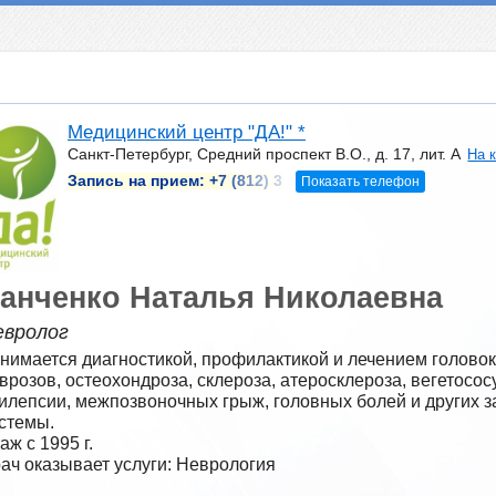
Медицинский центр "ДА!" *
Санкт-Петербург, Средний проспект В.О., д. 17, лит. А
На 
Запись на прием:
+7 (812) 3
Показать телефон
анченко Наталья Николаевна
евролог
нимается диагностикой, профилактикой и лечением головок
врозов, остеохондроза, склероза, атеросклероза, вегетососу
илепсии, межпозвоночных грыж, головных болей и других з
стемы.
аж с 1995 г.
ач оказывает услуги: Неврология