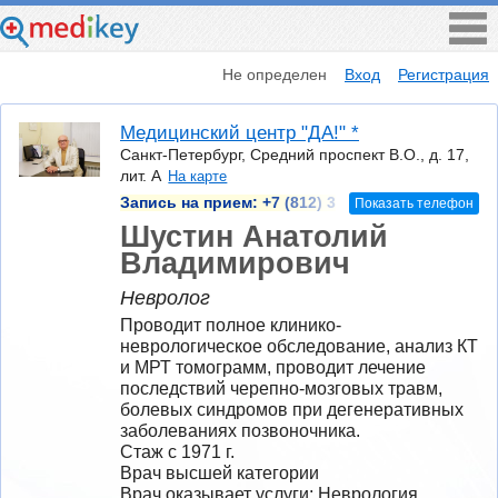
Не определен
Вход
Регистрация
Медицинский центр "ДА!" *
Санкт-Петербург, Средний проспект В.О., д. 17,
лит. А
На карте
Запись на прием:
+7 (812) 3
Показать телефон
Шустин Анатолий
Владимирович
Невролог
Проводит полное клинико-
неврологическое обследование, анализ КТ 
и МРТ томограмм, проводит лечение 
последствий черепно-мозговых травм, 
болевых синдромов при дегенеративных 
заболеваниях позвоночника.
Стаж с 1971 г.
Врач высшей категории
Врач оказывает услуги: Неврология