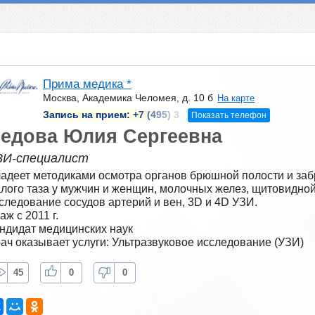
Прима медика *
Москва, Академика Челомея, д. 10 б
На карте
Запись на прием:
+7 (495) 3
Показать телефон
едова Юлия Сергеевна
ЗИ-специалист
адеет методиками осмотра органов брюшной полости и заб
лого таза у мужчин и женщин, молочных желез, щитовидной
следование сосудов артерий и вен, 3D и 4D УЗИ.
аж с 2011 г.
ндидат медицинских наук
ач оказывает услуги: Ультразвуковое исследование (УЗИ)
45
0
0