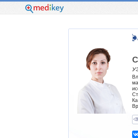
С
У
Вл
ма
ис
Ст
Ка
Вр