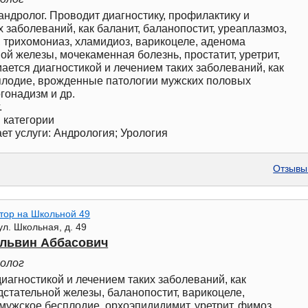
 андролог. Проводит диагностику, профилактику и
х заболеваний, как баланит, баланопостит, уреаплазмоз,
 трихомониаз, хламидиоз, варикоцеле, аденома
ой железы, мочекаменная болезнь, простатит, уретрит,
мается диагностикой и лечением таких заболеваний, как
плодие, врожденные патологии мужских половых
огонадизм и др.
.
 категории
ет услуги: Андрология; Урология
Отзывы 
тор на Школьной 49
ул. Школьная, д. 49
львин Аббасович
ролог
иагностикой и лечением таких заболеваний, как
стательной железы, баланопостит, варикоцеле,
мужское бесплодие, орхоэпидидимит, уретрит, фимоз,