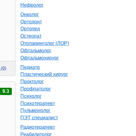
Нефролог
Онколог
Ортодонт
Ортопед
Остеопат
Отоларинголог (ЛОР)
Офтальмолог
Офтальмохирург
Педиатр
(0)
Пластический хирург
Проктолог
Профпатолог
9.3
Психолог
Психотерапевт
Пульмонолог
ПЭТ специалист
Радиотерапевт
Реабилитолог