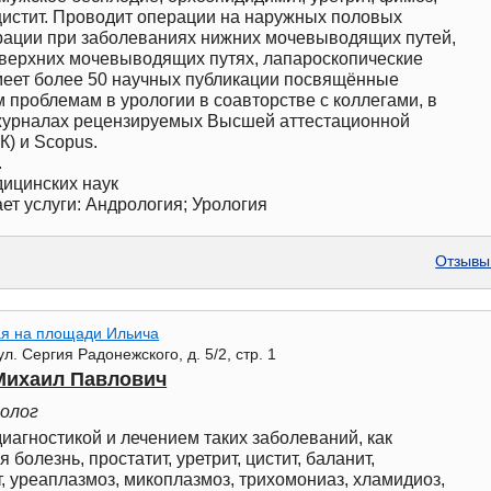
цистит. Проводит операции на наружных половых
ерации при заболеваниях нижних мочевыводящих путей,
 верхних мочевыводящих путях, лапароскопические
меет более 50 научных публикации посвящённые
проблемам в урологии в соавторстве с коллегами, в
 журналах рецензируемых Высшей аттестационной
К) и Scopus.
.
дицинских наук
ет услуги: Андрология; Урология
Отзывы 
я на площади Ильича
ул. Сергия Радонежского, д. 5/2, стр. 1
Михаил Павлович
ролог
иагностикой и лечением таких заболеваний, как
болезнь, простатит, уретрит, цистит, баланит,
, уреаплазмоз, микоплазмоз, трихомониаз, хламидиоз,