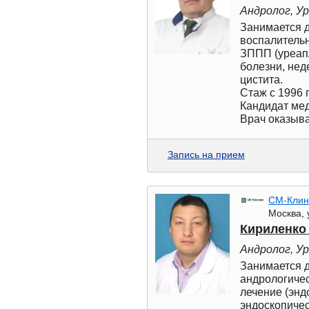
Андролог, У
Занимается д
воспалительн
ЗППП (уреапл
болезни, нед
цистита.
Стаж с 1996 г
Кандидат ме
Врач оказыва
Запись на прием
СМ-Клин
Москва, 
Кириленко
Андролог, У
Занимается д
андрологичес
лечение (эн
эндоскопичес