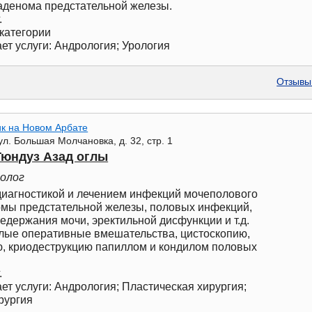
аденома предстательной железы.
.
категории
ет услуги: Андрология; Урология
Отзывы 
ик на Новом Арбате
ул. Большая Молчановка, д. 32, стр. 1
Гюндуз Азад оглы
ролог
диагностикой и лечением инфекций мочеполового
омы предстательной железы, половых инфекций,
недержания мочи, эректильной дисфункции и т.д.
лые оперативные вмешательства, цистоскопию,
ю, криодеструкцию папиллом и кондилом половых
.
ет услуги: Андрология; Пластическая хирургия;
рургия