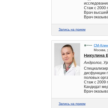
исследования
Стаж с 2000 г
Врач высшей 
Врач оказыва
Запись на прием
СМ-Клин
Москва, 
Никулина 
Андролог, У
Специализиру
дисфункции 
половых орг
Стаж с 2009 г
Кандидат ме
Врач оказыва
Запись на прием