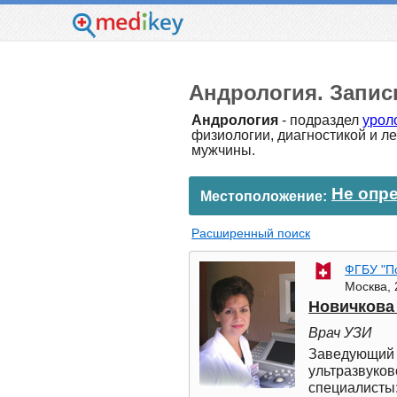
Андрология. Запись
Андрология
- подраздел
урол
физиологии, диагностикой и л
мужчины.
Не опр
Местоположение:
Расширенный поиск
ФГБУ "П
Москва, 
Новичкова
Врач УЗИ
Заведующий 
ультразвуко
специалисты: