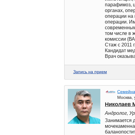
парафимоз, 
органах, оп
операции на
операции. И
современным 
том числе в
комиссии (ВА
Стаж с 2011 г
Кандидат ме
Врач оказыва
Запись на прием
Семейна
Москва, 
Николаев 
Андролог, У
Занимается д
мочекаменная 
баланопостит