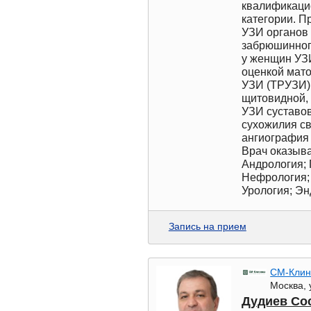
квалификацио
категории. П
УЗИ органов 
забрюшинног
у женщин УЗИ
оценкой мато
УЗИ (ТРУЗИ)
щитовидной,
УЗИ суставов
сухожилия св
ангиография 
Врач оказыва
Андрология; 
Нефрология; 
Урология; Э
Запись на прием
СМ-Клин
Москва, 
Дудиев Со