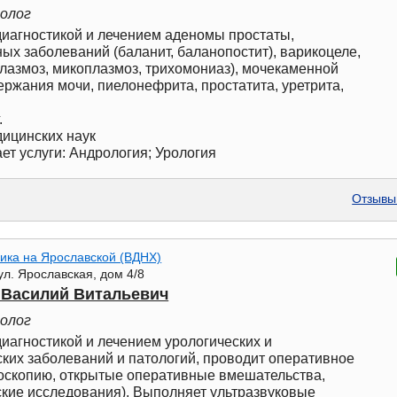
ролог
иагностикой и лечением аденомы простаты,
ых заболеваний (баланит, баланопостит), варикоцеле,
азмоз, микоплазмоз, трихомониаз), мочекаменной
ержания мочи, пиелонефрита, простатита, уретрита,
.
дицинских наук
ет услуги: Андрология; Урология
Отзывы 
ика на Ярославской (ВДНХ)
ул. Ярославская, дом 4/8
 Василий Витальевич
ролог
иагностикой и лечением урологических и
ких заболеваний и патологий, проводит оперативное
доскопию, открытые оперативные вмешательства,
кие исследования). Выполняет ультразвуковые