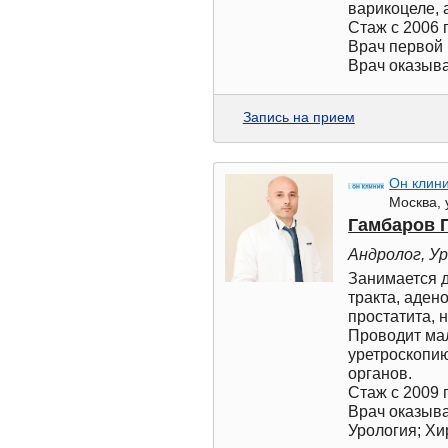
варикоцеле, 
Стаж с 2006 г
Врач первой 
Врач оказыва
Запись на прием
Он клин
Москва, 
Гамбаров 
Андролог, У
Занимается 
тракта, аден
простатита, 
Проводит ма
уретроскопи
органов.
Стаж с 2009 г
Врач оказыва
Урология; Хи