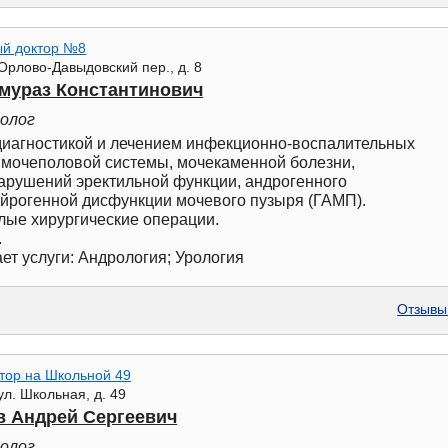
й доктор №8
Орлово-Давыдовский пер., д. 8
ймураз Константинович
ролог
диагностикой и лечением инфекционно-воспалительных
 мочеполовой системы, мочекаменной болезни,
арушений эректильной функции, андрогенного
ейрогенной дисфункции мочевого пузыря (ГАМП).
лые хирургические операции.
.
ет услуги: Андрология; Урология
Отзывы 
тор на Школьной 49
ул. Школьная, д. 49
в Андрей Сергеевич
ролог