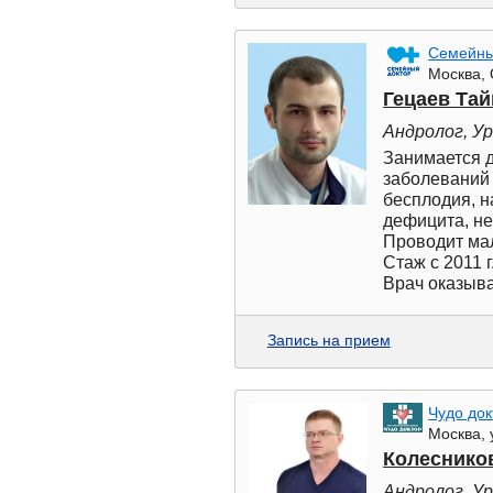
Семейны
Москва, 
Гецаев Та
Андролог, У
Занимается 
заболеваний
бесплодия, н
дефицита, н
Проводит ма
Стаж с 2011 г
Врач оказыва
Запись на прием
Чудо док
Москва, 
Колеснико
Андролог, У