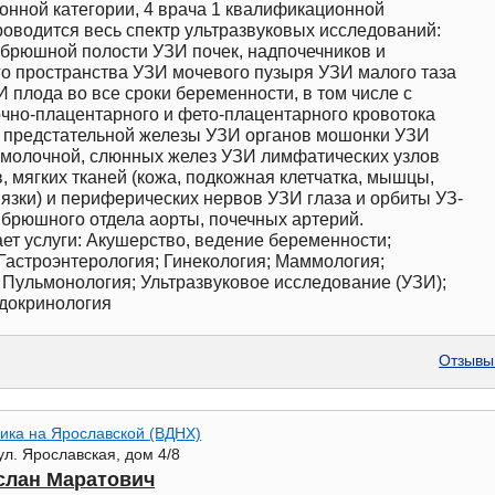
нной категории, 4 врача 1 квалификационной
роводится весь спектр ультразвуковых исследований:
брюшной полости УЗИ почек, надпочечников и
о пространства УЗИ мочевого пузыря УЗИ малого таза
 плода во все сроки беременности, в том числе с
чно-плацентарного и фето-плацентарного кровотока
 предстательной железы УЗИ органов мошонки УЗИ
 молочной, слюнных желез УЗИ лимфатических узлов
, мягких тканей (кожа, подкожная клетчатка, мышцы,
язки) и периферических нервов УЗИ глаза и орбиты УЗ-
брюшного отдела аорты, почечных артерий.
ет услуги: Акушерство, ведение беременности;
Гастроэнтерология; Гинекология; Маммология;
Пульмонология; Ультразвуковое исследование (УЗИ);
ндокринология
Отзывы 
ика на Ярославской (ВДНХ)
ул. Ярославская, дом 4/8
слан Маратович