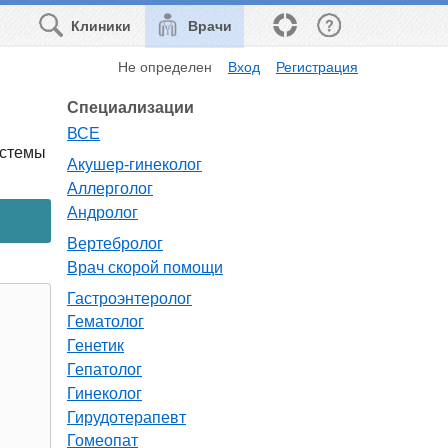
Клиники
Врачи
Не определен
Вход
Регистрация
Специализации
ВСЕ
истемы
Акушер-гинеколог
Аллерголог
Андролог
Вертебролог
Врач скорой помощи
Гастроэнтеролог
Гематолог
Генетик
Гепатолог
Гинеколог
Гирудотерапевт
Гомеопат