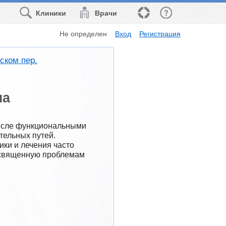
Клиники
Врачи
Не определен
Вход
Регистрация
ском пер.
на
исле функциональными 
ельных путей. 
ки и лечения часто 
освященную проблемам 