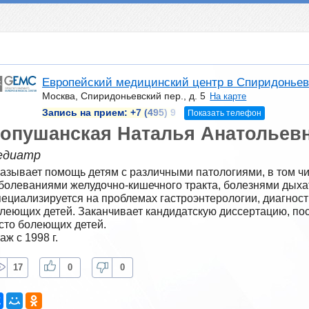
Европейский медицинский центр в Спиридоньев
Москва, Спиридоньевский пер., д. 5
На карте
Запись на прием:
+7 (495) 9
Показать телефон
опушанская Наталья Анатольев
едиатр
азывает помощь детям с различными патологиями, в том ч
болеваниями желудочно-кишечного тракта, болезнями дыхат
ециализируется на проблемах гастроэнтерологии, диагности
леющих детей. Заканчивает кандидатскую диссертацию, п
сто болеющих детей.
аж с 1998 г.
17
0
0