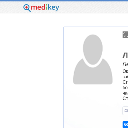
Л
П
Ок
за
Сп
бо
ча
Ст