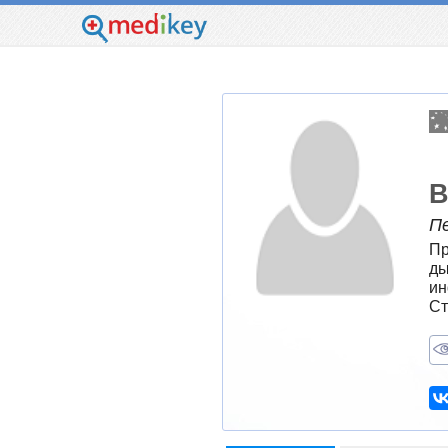
В
П
Пр
ды
ин
Ст