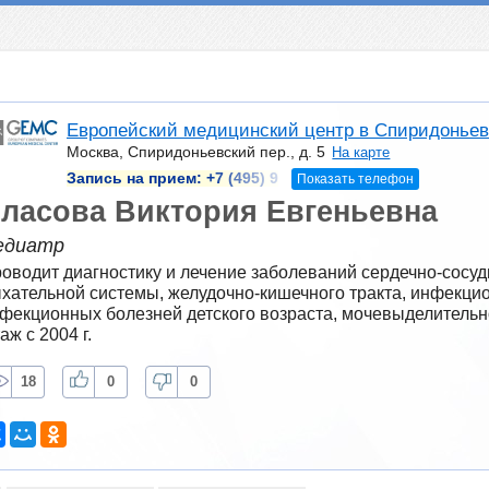
Европейский медицинский центр в Спиридоньев
Москва, Спиридоньевский пер., д. 5
На карте
Запись на прием:
+7 (495) 9
Показать телефон
ласова Виктория Евгеньевна
едиатр
оводит диагностику и лечение заболеваний сердечно-сосуди
хательной системы, желудочно-кишечного тракта, инфекцио
фекционных болезней детского возраста, мочевыделительн
аж с 2004 г.
18
0
0